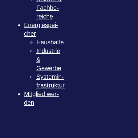
Fach­be­
rei­che
Ener­gie­spei­
cher
Haus­halte
Indus­trie
&
Gewerbe
Sys­tem­in­
fra­struk­tur
Mit­glied wer­
den