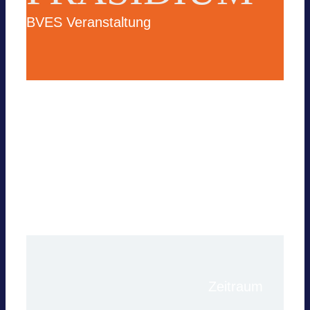
BVES Ver­an­stal­tung
Für wei­tere Infor­ma­tio­nen über diese Sit­
zung kon­tak­tie­ren Sie bitte die Geschäfts­
stelle.
Zeit­raum