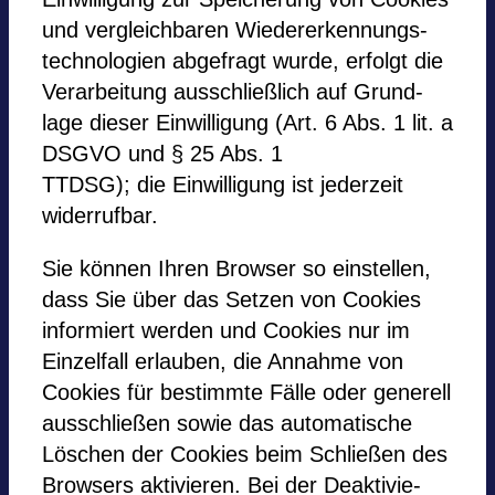
und ver­gleich­ba­ren Wie­der­erken­nungs­
tech­no­lo­gien abge­fragt wurde, erfolgt die
Ver­ar­bei­tung aus­schließ­lich auf Grund­
lage die­ser Ein­wil­li­gung (Art. 6 Abs. 1 lit. a
DSGVO und § 25 Abs. 1
TTDSG); die Ein­wil­li­gung ist jeder­zeit
wider­ruf­bar.
Sie kön­nen Ihren Brow­ser so ein­stel­len,
dass Sie über das Set­zen von Coo­kies
infor­miert wer­den und Coo­kies nur im
Ein­zel­fall erlau­ben, die Annahme von
Coo­kies für bestimmte Fälle oder gene­rell
aus­schlie­ßen sowie das auto­ma­ti­sche
Löschen der Coo­kies beim Schlie­ßen des
Brow­sers akti­vie­ren. Bei der Deak­ti­vie­