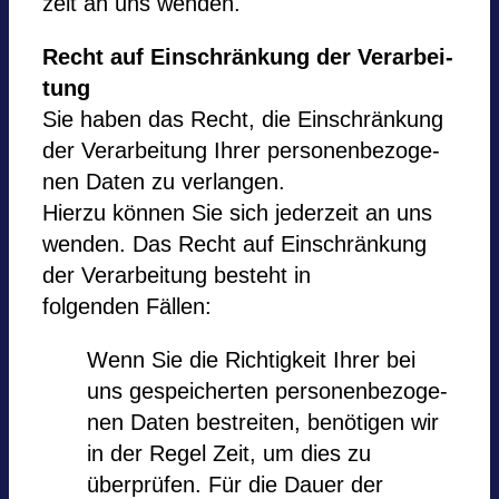
zeit an uns wen­den.
Recht auf Ein­schrän­kung der Ver­ar­bei­
tung
Sie haben das Recht, die Ein­schrän­kung
der Ver­ar­bei­tung Ihrer per­so­nen­be­zo­ge­
nen Daten zu ver­lan­gen.
Hierzu kön­nen Sie sich jeder­zeit an uns
wen­den. Das Recht auf Ein­schrän­kung
der Ver­ar­bei­tung besteht in
fol­gen­den Fäl­len:
Wenn Sie die Rich­tig­keit Ihrer bei
uns gespei­cher­ten per­so­nen­be­zo­ge­
nen Daten bestrei­ten, benö­ti­gen wir
in der Regel Zeit, um dies zu
überprüfen. Für die Dauer der