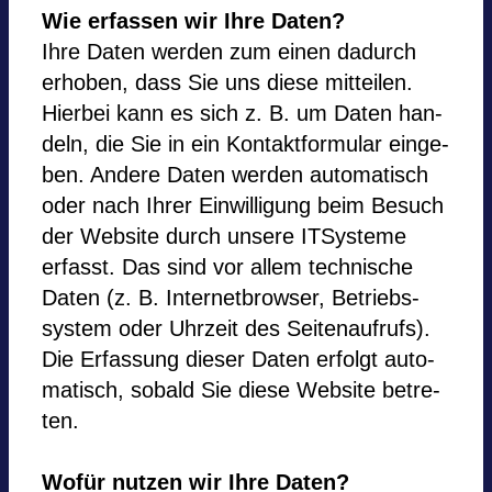
Wie erfas­sen wir Ihre Daten?
Ihre Daten wer­den zum einen dadurch
erho­ben, dass Sie uns diese mit­tei­len.
Hier­bei kann es sich z. B. um Daten han­
deln, die Sie in ein Kon­takt­for­mu­lar ein­ge­
ben. Andere Daten wer­den auto­ma­tisch
oder nach Ihrer Ein­wil­li­gung beim Besuch
der Web­site durch unsere ITSys­teme
erfasst. Das sind vor allem tech­ni­sche
Daten (z. B. Inter­net­brow­ser, Betriebs­
sys­tem oder Uhr­zeit des Sei­ten­auf­rufs).
Die Erfas­sung die­ser Daten erfolgt auto­
ma­tisch, sobald Sie diese Web­site betre­
ten.
Wofür nut­zen wir Ihre Daten?