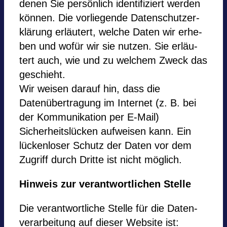
denen Sie per­sön­lich iden­ti­fi­ziert wer­den
kön­nen. Die vor­lie­gende Daten­schutz­er­
klä­rung erläu­tert, wel­che Daten wir erhe­
ben und wofür wir sie nut­zen. Sie erläu­
tert auch, wie und zu wel­chem Zweck das
geschieht.
Wir wei­sen dar­auf hin, dass die
Datenübertragung im Inter­net (z. B. bei
der Kom­mu­ni­ka­tion per E‑Mail)
Sicherheitslücken auf­wei­sen kann. Ein
lückenloser Schutz der Daten vor dem
Zugriff durch Dritte ist nicht mög­lich.
Hin­weis zur ver­ant­wort­li­chen Stelle
Die ver­ant­wort­li­che Stelle für die Daten­
ver­ar­bei­tung auf die­ser Web­site ist: