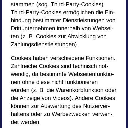
stam­men (sog. Third-Party-Coo­kies).
Third-Party-Coo­kies ermög­li­chen die Ein­
bin­dung bestimm­ter Dienst­leis­tun­gen von
Dritt­un­ter­neh­men inner­halb von Web­sei­
ten (z. B. Coo­kies zur Abwick­lung von
Zah­lungs­dienst­leis­tun­gen).
Coo­kies haben ver­schie­dene Funk­tio­nen.
Zahl­rei­che Coo­kies sind tech­nisch not­
wen­dig, da bestimmte Web­sei­ten­funk­tio­
nen ohne diese nicht funk­tio­nie­ren
würden (z. B. die Waren­korb­funk­tion oder
die Anzeige von Videos). Andere Coo­kies
kön­nen zur Aus­wer­tung des Nut­zer­ver­
hal­tens oder zu Wer­be­zwe­cken ver­wen­
det wer­den.