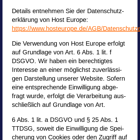
Details ent­neh­men Sie der Daten­schutz­
er­klä­rung von Host Europe:
https://www.hosteurope.de/AGB/Datenschutze
Die Ver­wen­dung von Host Europe erfolgt
auf Grund­lage von Art. 6 Abs. 1 lit. f
DSGVO. Wir haben ein berech­tig­tes
Inter­esse an einer mög­lichst zuver­läs­si­
gen Dar­stel­lung unse­rer Web­site. Sofern
eine ent­spre­chende Ein­wil­li­gung abge­
fragt wurde, erfolgt die Ver­ar­bei­tung aus­
schließ­lich auf Grund­lage von Art.
6 Abs. 1 lit. a DSGVO und § 25 Abs. 1
TTDSG, soweit die Ein­wil­li­gung die Spei­
che­rung von Coo­kies oder den Zugriff auf