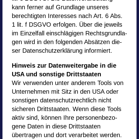
kann fer­ner auf Grund­lage unse­res
berech­tig­ten Inter­es­ses nach Art. 6 Abs.
1 lit. f DSGVO erfol­gen. Über die jeweils
im Ein­zel­fall ein­schlä­gi­gen Rechts­grund­la­
gen wird in den fol­gen­den Absät­zen die­
ser Daten­schutz­er­klä­rung infor­miert.
Hin­weis zur Daten­wei­ter­gabe in die
USA und sons­tige Dritt­staa­ten
Wir ver­wen­den unter ande­rem Tools von
Unter­neh­men mit Sitz in den USA oder
sons­ti­gen daten­schutz­recht­lich nicht
siche­ren Dritt­staa­ten. Wenn diese Tools
aktiv sind, kön­nen Ihre per­so­nen­be­zo­
gene Daten in diese Dritt­staa­ten
übertragen und dort ver­ar­bei­tet wer­den.