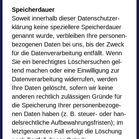
Spei­cher­dauer
Soweit inner­halb die­ser Daten­schutz­er­
klä­rung keine spe­zi­el­lere Spei­cher­dauer
genannt wurde, ver­blei­ben Ihre per­so­nen­
be­zo­ge­nen Daten bei uns, bis der Zweck
für die Daten­ver­ar­bei­tung ent­fällt. Wenn
Sie ein berech­tig­tes Löscher­su­chen gel­
tend machen oder eine Ein­wil­li­gung zur
Daten­ver­ar­bei­tung wider­ru­fen, wer­den
Ihre Daten gelöscht, sofern wir keine
ande­ren recht­lich zuläs­si­gen Gründe für
die Spei­che­rung Ihrer per­so­nen­be­zo­ge­
nen Daten haben (z. B. steuer- oder han­
dels­recht­li­che Auf­be­wah­rungs­fris­ten); im
letzt­ge­nann­ten Fall erfolgt die Löschung