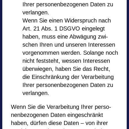
Ihrer per­so­nen­be­zo­ge­nen Daten zu
ver­lan­gen.
Wenn Sie einen Wider­spruch nach
Art. 21 Abs. 1 DSGVO ein­ge­legt
haben, muss eine Abwä­gung zwi­
schen Ihren und unse­ren Inter­es­sen
vor­ge­nom­men wer­den. Solange noch
nicht fest­steht, wes­sen Inter­es­sen
überwiegen, haben Sie das Recht,
die Ein­schrän­kung der Ver­ar­bei­tung
Ihrer per­so­nen­be­zo­ge­nen Daten zu
ver­lan­gen.
Wenn Sie die Ver­ar­bei­tung Ihrer per­so­
nen­be­zo­ge­nen Daten ein­ge­schränkt
haben, dürfen diese Daten – von ihrer