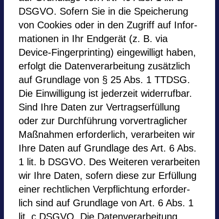
DSGVO. Sofern Sie in die Spei­che­rung
von Coo­kies oder in den Zugriff auf Infor­
ma­tio­nen in Ihr End­ge­rät (z. B. via
Device-Fin­ger­prin­ting) ein­ge­wil­ligt haben,
erfolgt die Daten­ver­ar­bei­tung zusätz­lich
auf Grund­lage von § 25 Abs. 1 TTDSG.
Die Ein­wil­li­gung ist jeder­zeit wider­ruf­bar.
Sind Ihre Daten zur Vertragserfüllung
oder zur Durchführung vor­ver­trag­li­cher
Maß­nah­men erfor­der­lich, ver­ar­bei­ten wir
Ihre Daten auf Grund­lage des Art. 6 Abs.
1 lit. b DSGVO. Des Wei­te­ren ver­ar­bei­ten
wir Ihre Daten, sofern diese zur Erfüllung
einer recht­li­chen Ver­pflich­tung erfor­der­
lich sind auf Grund­lage von Art. 6 Abs. 1
lit. c DSGVO. Die Daten­ver­ar­bei­tung