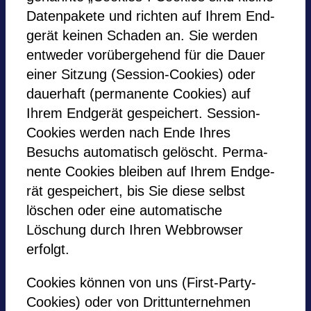
Daten­pa­kete und rich­ten auf Ihrem End­
ge­rät kei­nen Scha­den an. Sie wer­den
ent­we­der vorübergehend für die Dauer
einer Sit­zung (Ses­sion-Coo­kies) oder
dau­er­haft (per­ma­nente Coo­kies) auf
Ihrem End­ge­rät gespei­chert. Ses­sion-
Coo­kies wer­den nach Ende Ihres
Besuchs auto­ma­tisch gelöscht. Per­ma­
nente Coo­kies blei­ben auf Ihrem End­ge­
rät gespei­chert, bis Sie diese selbst
löschen oder eine auto­ma­ti­sche
Löschung durch Ihren Web­brow­ser
erfolgt.
Coo­kies kön­nen von uns (First-Party-
Coo­kies) oder von Dritt­un­ter­neh­men