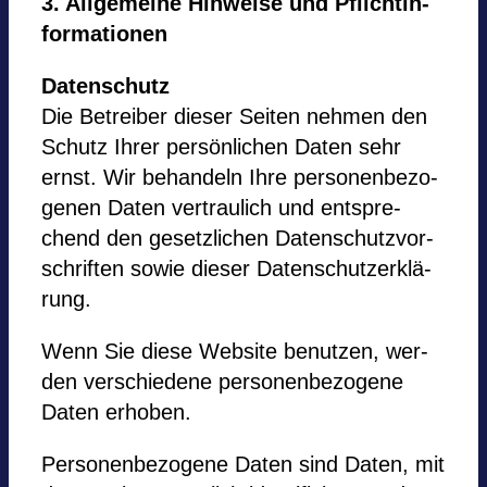
3. All­ge­meine Hin­weise und Pflicht­in­
for­ma­tio­nen
Daten­schutz
Die Betrei­ber die­ser Sei­ten neh­men den
Schutz Ihrer per­sön­li­chen Daten sehr
ernst. Wir behan­deln Ihre per­so­nen­be­zo­
ge­nen Daten ver­trau­lich und ent­spre­
chend den gesetz­li­chen Daten­schutz­vor­
schrif­ten sowie die­ser Daten­schutz­er­klä­
rung.
Wenn Sie diese Web­site benut­zen, wer­
den ver­schie­dene per­so­nen­be­zo­gene
Daten erho­ben.
Per­so­nen­be­zo­gene Daten sind Daten, mit