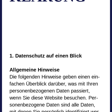
1. Daten­schutz auf einen Blick
All­ge­meine Hin­weise
Die fol­gen­den Hin­weise geben einen ein­
fa­chen Über­blick darüber, was mit Ihren
per­so­nen­be­zo­ge­nen Daten pas­siert,
wenn Sie diese Web­site besu­chen. Per­
so­nen­be­zo­gene Daten sind alle Daten,
mit denen Sie per­sön­lich iden­ti­fi­ziert wer­