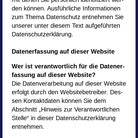
den kön­nen. Ausführliche Infor­ma­tio­nen
zum Thema Daten­schutz ent­neh­men Sie
unse­rer unter die­sem Text aufgeführten
Daten­schutz­er­klä­rung.
Daten­er­fas­sung auf die­ser Web­site
Wer ist ver­ant­wort­lich für die Daten­er­
fas­sung auf die­ser Web­site?
Die Daten­ver­ar­bei­tung auf die­ser Web­site
erfolgt durch den Web­site­be­trei­ber. Des­
sen Kon­takt­da­ten kön­nen Sie dem
Abschnitt „Hin­weis zur Ver­ant­wort­li­chen
Stelle“ in die­ser Daten­schutz­er­klä­rung
ent­neh­men.