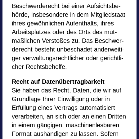
Beschwer­de­recht bei einer Auf­sichts­be­
hörde, ins­be­son­dere in dem Mit­glied­staat
ihres gewöhn­li­chen Auf­ent­halts, ihres
Arbeits­plat­zes oder des Orts des mut­
maß­li­chen Ver­sto­ßes zu. Das Beschwer­
de­recht besteht unbe­scha­det ander­wei­ti­
ger ver­wal­tungs­recht­li­cher oder gericht­li­
cher Rechts­be­helfe.
Recht auf Datenübertragbarkeit
Sie haben das Recht, Daten, die wir auf
Grund­lage Ihrer Ein­wil­li­gung oder in
Erfüllung eines Ver­trags auto­ma­ti­siert
ver­ar­bei­ten, an sich oder an einen Drit­ten
in einem gän­gi­gen, maschi­nen­les­ba­ren
For­mat aus­hän­di­gen zu las­sen. Sofern