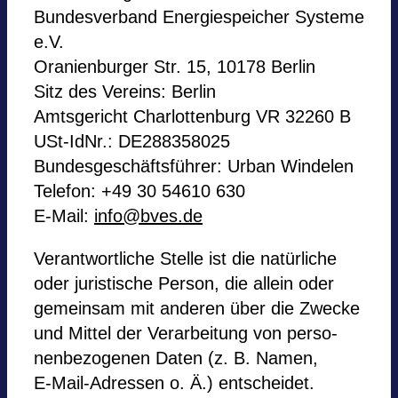
Bun­des­ver­band Ener­gie­spei­cher Sys­teme
e.V.
Ora­ni­en­bur­ger Str. 15, 10178 Ber­lin
Sitz des Ver­eins: Ber­lin
Amts­ge­richt Char­lot­ten­burg VR 32260 B
USt-IdNr.: DE288358025
Bundesgeschäftsführer: Urban Win­delen
Tele­fon: +49 30 54610 630
E‑Mail:
info@bves.de
Ver­ant­wort­li­che Stelle ist die natürliche
oder juris­ti­sche Per­son, die allein oder
gemein­sam mit ande­ren über die Zwe­cke
und Mit­tel der Ver­ar­bei­tung von per­so­
nen­be­zo­ge­nen Daten (z. B. Namen,
E‑Mail-Adres­sen o. Ä.) ent­schei­det.