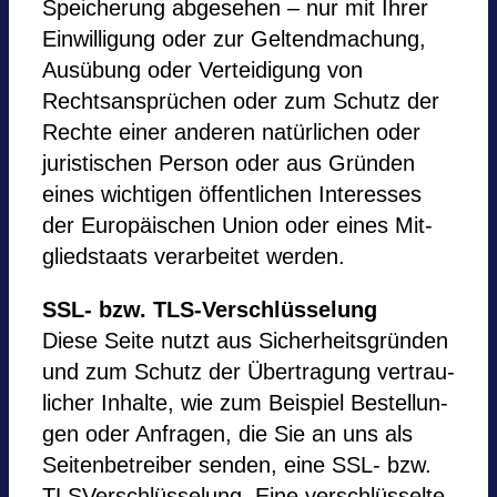
Spei­che­rung abge­se­hen – nur mit Ihrer
Ein­wil­li­gung oder zur Gel­tend­ma­chung,
Ausübung oder Ver­tei­di­gung von
Rechtsansprüchen oder zum Schutz der
Rechte einer ande­ren natürlichen oder
juris­ti­schen Per­son oder aus Gründen
eines wich­ti­gen öffent­li­chen Inter­es­ses
der Euro­päi­schen Union oder eines Mit­
glied­staats ver­ar­bei­tet wer­den.
SSL- bzw. TLS-Verschlüsselung
Diese Seite nutzt aus Sicherheitsgründen
und zum Schutz der Über­tra­gung ver­trau­
li­cher Inhalte, wie zum Bei­spiel Bestel­lun­
gen oder Anfra­gen, die Sie an uns als
Sei­ten­be­trei­ber sen­den, eine SSL- bzw.
TLSVerschlüsselung. Eine verschlüsselte