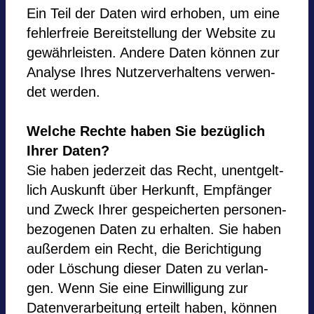
Ein Teil der Daten wird erho­ben, um eine
feh­ler­freie Bereit­stel­lung der Web­site zu
gewähr­leis­ten. Andere Daten kön­nen zur
Ana­lyse Ihres Nut­zer­ver­hal­tens ver­wen­
det wer­den.
Wel­che Rechte haben Sie bezüglich
Ihrer Daten?
Sie haben jeder­zeit das Recht, unent­gelt­
lich Aus­kunft über Her­kunft, Emp­fän­ger
und Zweck Ihrer gespei­cher­ten per­so­nen­
be­zo­ge­nen Daten zu erhal­ten. Sie haben
außer­dem ein Recht, die Berich­ti­gung
oder Löschung die­ser Daten zu ver­lan­
gen. Wenn Sie eine Ein­wil­li­gung zur
Daten­ver­ar­bei­tung erteilt haben, kön­nen