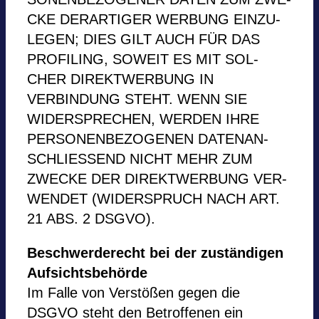
CKE DER­AR­TI­GER WER­BUNG EIN­ZU­
LE­GEN; DIES GILT AUCH FÜR DAS
PRO­FIL­ING, SOWEIT ES MIT SOL­
CHER DIREKT­WER­BUNG IN
VER­BIN­DUNG STEHT. WENN SIE
WIDER­SPRE­CHEN, WER­DEN IHRE
PER­SO­NEN­BE­ZO­GE­NEN DATEN­AN­
SCHLIES­SEND NICHT MEHR ZUM
ZWE­CKE DER DIREKT­WER­BUNG VER­
WEN­DET (WIDER­SPRUCH NACH ART.
21 ABS. 2 DSGVO).
Beschwer­de­recht bei der zustän­di­gen
Auf­sichts­be­hörde
Im Falle von Ver­stö­ßen gegen die
DSGVO steht den Betrof­fe­nen ein