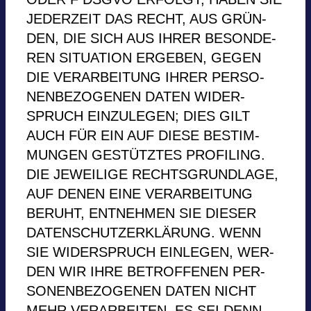
JEDER­ZEIT DAS RECHT, AUS GRÜN­
DEN, DIE SICH AUS IHRER BESON­DE­
REN SITUA­TION ERGE­BEN, GEGEN
DIE VER­AR­BEI­TUNG IHRER PER­SO­
NEN­BE­ZO­GE­NEN DATEN WIDER­
SPRUCH EIN­ZU­LE­GEN; DIES GILT
AUCH FÜR EIN AUF DIESE BESTIM­
MUN­GEN GESTÜTZ­TES PRO­FIL­ING.
DIE JEWEI­LIGE RECHTS­GRUND­LAGE,
AUF DENEN EINE VER­AR­BEI­TUNG
BERUHT, ENT­NEH­MEN SIE DIE­SER
DATEN­SCHUTZ­ER­KLÄ­RUNG. WENN
SIE WIDER­SPRUCH EIN­LE­GEN, WER­
DEN WIR IHRE BETROF­FE­NEN PER­
SO­NEN­BE­ZO­GE­NEN DATEN NICHT
MEHR VER­AR­BEI­TEN, ES SEI DENN,