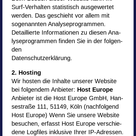
Surf-Ver­hal­ten sta­tis­tisch aus­ge­wer­tet
wer­den. Das geschieht vor allem mit
soge­nann­ten Ana­ly­se­pro­gram­men.
Detail­lierte Infor­ma­tio­nen zu die­sen Ana­
ly­se­pro­gram­men fin­den Sie in der fol­gen­
den
Daten­schutz­er­klä­rung.
2. Hos­ting
Wir hos­ten die Inhalte unse­rer Web­site
bei fol­gen­dem Anbie­ter:
Host Europe
Anbie­ter ist die Host Europe GmbH, Han­
se­straße 111, 51149, Köln (nach­fol­gend
Host Europe) Wenn Sie unsere Web­site
besu­chen, erfasst Host Europe ver­schie­
dene Log­files inklu­sive Ihrer IP-Adres­sen.