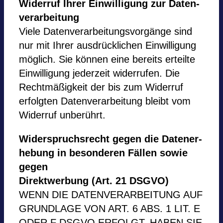
Wider­ruf Ihrer Ein­wil­li­gung zur Daten­
ver­ar­bei­tung
Viele Daten­ver­ar­bei­tungs­vor­gänge sind
nur mit Ihrer ausdrücklichen Ein­wil­li­gung
mög­lich. Sie kön­nen eine bereits erteilte
Ein­wil­li­gung jeder­zeit wider­ru­fen. Die
Recht­mä­ßig­keit der bis zum Wider­ruf
erfolg­ten Daten­ver­ar­bei­tung bleibt vom
Wider­ruf unberührt.
Wider­spruchs­recht gegen die Daten­er­
he­bung in beson­de­ren Fäl­len sowie
gegen
Direkt­wer­bung (Art. 21 DSGVO)
WENN DIE DATEN­VER­AR­BEI­TUNG AUF
GRUND­LAGE VON ART. 6 ABS. 1 LIT. E
ODER F DSGVO ERFOLGT, HABEN SIE