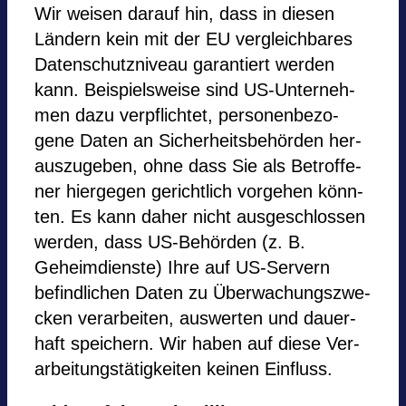
Wir wei­sen dar­auf hin, dass in die­sen
Län­dern kein mit der EU ver­gleich­ba­res
Daten­schutz­ni­veau garan­tiert wer­den
kann. Bei­spiels­weise sind US-Unter­neh­
men dazu ver­pflich­tet, per­so­nen­be­zo­
gene Daten an Sicher­heits­be­hör­den her­
aus­zu­ge­ben, ohne dass Sie als Betrof­fe­
ner hier­ge­gen gericht­lich vor­ge­hen könn­
ten. Es kann daher nicht aus­ge­schlos­sen
wer­den, dass US-Behör­den (z. B.
Geheim­dienste) Ihre auf US-Ser­vern
befind­li­chen Daten zu Über­wa­chungs­zwe­
cken ver­ar­bei­ten, aus­wer­ten und dau­er­
haft spei­chern. Wir haben auf diese Ver­
ar­bei­tungs­tä­tig­kei­ten kei­nen Ein­fluss.