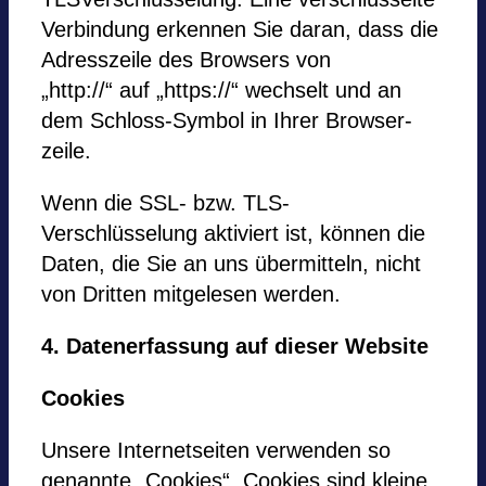
Ver­bin­dung erken­nen Sie daran, dass die
Adress­zeile des Brow­sers von
„http://“ auf „https://“ wech­selt und an
dem Schloss-Sym­bol in Ihrer Brow­ser­
zeile.
Wenn die SSL- bzw. TLS-
Verschlüsselung akti­viert ist, kön­nen die
Daten, die Sie an uns übermitteln, nicht
von Drit­ten mit­ge­le­sen wer­den.
4. Daten­er­fas­sung auf die­ser Web­site
Coo­kies
Unsere Inter­net­sei­ten ver­wen­den so
genannte „Coo­kies“. Coo­kies sind kleine