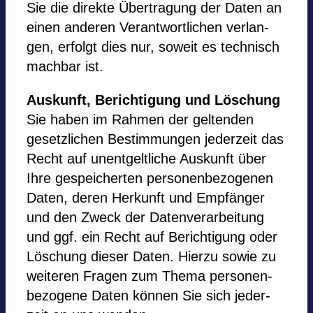
Sie die direkte Über­tra­gung der Daten an
einen ande­ren Ver­ant­wort­li­chen ver­lan­
gen, erfolgt dies nur, soweit es tech­nisch
mach­bar ist.
Aus­kunft, Berich­ti­gung und Löschung
Sie haben im Rah­men der gel­ten­den
gesetz­li­chen Bestim­mun­gen jeder­zeit das
Recht auf unent­gelt­li­che Aus­kunft über
Ihre gespei­cher­ten per­so­nen­be­zo­ge­nen
Daten, deren Her­kunft und Emp­fän­ger
und den Zweck der Daten­ver­ar­bei­tung
und ggf. ein Recht auf Berich­ti­gung oder
Löschung die­ser Daten. Hierzu sowie zu
wei­te­ren Fra­gen zum Thema per­so­nen­
be­zo­gene Daten kön­nen Sie sich jeder­