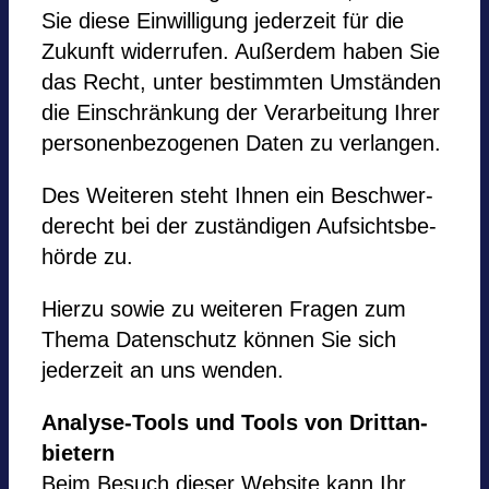
Sie diese Ein­wil­li­gung jeder­zeit für die
Zukunft wider­ru­fen. Außer­dem haben Sie
das Recht, unter bestimm­ten Umstän­den
die Ein­schrän­kung der Ver­ar­bei­tung Ihrer
per­so­nen­be­zo­ge­nen Daten zu ver­lan­gen.
Des Wei­te­ren steht Ihnen ein Beschwer­
de­recht bei der zustän­di­gen Auf­sichts­be­
hörde zu.
Hierzu sowie zu wei­te­ren Fra­gen zum
Thema Daten­schutz kön­nen Sie sich
jeder­zeit an uns wen­den.
Ana­lyse-Tools und Tools von Dritt­an­
bie­tern
Beim Besuch die­ser Web­site kann Ihr