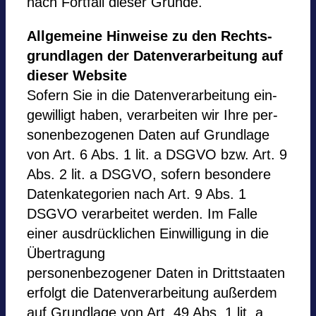
nach Fort­fall die­ser Gründe.
All­ge­meine Hin­weise zu den Rechts­
grund­la­gen der Daten­ver­ar­bei­tung auf
die­ser
Web­site
Sofern Sie in die Daten­ver­ar­bei­tung ein­
ge­wil­ligt haben, ver­ar­bei­ten wir Ihre per­
so­nen­be­zo­ge­nen Daten auf Grund­lage
von Art. 6 Abs. 1 lit. a DSGVO bzw. Art. 9
Abs. 2 lit. a DSGVO, sofern beson­dere
Daten­ka­te­go­rien nach Art. 9 Abs. 1
DSGVO ver­ar­bei­tet wer­den. Im Falle
einer ausdrücklichen Ein­wil­li­gung in die
Über­tra­gung
per­so­nen­be­zo­ge­ner Daten in Dritt­staa­ten
erfolgt die Daten­ver­ar­bei­tung außer­dem
auf Grund­lage von Art. 49 Abs. 1 lit. a