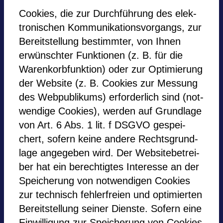
Coo­kies, die zur Durchführung des elek­
tro­ni­schen Kom­mu­ni­ka­ti­ons­vor­gangs, zur
Bereit­stel­lung bestimm­ter, von Ihnen
erwünschter Funk­tio­nen (z. B. für die
Waren­korb­funk­tion) oder zur Opti­mie­rung
der Web­site (z. B. Coo­kies zur Mes­sung
des Web­pu­bli­kums) erfor­der­lich sind (not­
wen­dige Coo­kies), wer­den auf Grund­lage
von Art. 6 Abs. 1 lit. f DSGVO gespei­
chert, sofern keine andere Rechts­grund­
lage ange­ge­ben wird. Der Web­site­be­trei­
ber hat ein berech­tig­tes Inter­esse an der
Spei­che­rung von not­wen­di­gen Coo­kies
zur tech­nisch feh­ler­freien und opti­mier­ten
Bereit­stel­lung sei­ner Dienste. Sofern eine
Ein­wil­li­gung zur Spei­che­rung von Coo­kies