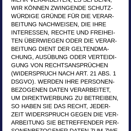
WIR KÖN­NEN ZWIN­GENDE SCHUTZ­
WÜR­DIGE GRÜNDE FÜR DIE VER­AR­
BEI­TUNG NACH­WEI­SEN, DIE IHRE
INTER­ES­SEN, RECHTE UND FREI­HEI­
TEN ÜBER­WIE­GEN ODER DIE VER­AR­
BEI­TUNG DIENT DER GEL­TEND­MA­
CHUNG, AUS­ÜBUNG ODER VER­TEI­DI­
GUNG VON RECHTS­AN­SPRÜ­CHEN
(WIDER­SPRUCH NACH ART. 21 ABS. 1
DSGVO). WER­DEN IHRE PER­SO­NEN­
BE­ZO­GE­NEN DATEN VER­AR­BEI­TET,
UM DIREKT­WER­BUNG ZU BETREI­BEN,
SO HABEN SIE DAS RECHT, JEDER­
ZEIT WIDER­SPRUCH GEGEN DIE VER­
AR­BEI­TUNG SIE BETREF­FEN­DER PER­
SO­NEN­BE­ZO­GE­NER DATEN ZUM ZWE­