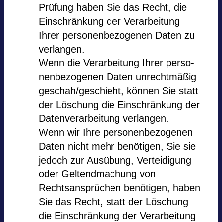
Prüfung haben Sie das Recht, die
Ein­schrän­kung der Ver­ar­bei­tung
Ihrer per­so­nen­be­zo­ge­nen Daten zu
ver­lan­gen.
Wenn die Ver­ar­bei­tung Ihrer per­so­
nen­be­zo­ge­nen Daten unrecht­mä­ßig
geschah/geschieht, kön­nen Sie statt
der Löschung die Ein­schrän­kung der
Daten­ver­ar­bei­tung ver­lan­gen.
Wenn wir Ihre per­so­nen­be­zo­ge­nen
Daten nicht mehr benö­ti­gen, Sie sie
jedoch zur Ausübung, Ver­tei­di­gung
oder Gel­tend­ma­chung von
Rechtsansprüchen benö­ti­gen, haben
Sie das Recht, statt der Löschung
die Ein­schrän­kung der Ver­ar­bei­tung