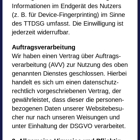
Infor­ma­tio­nen im End­ge­rät des Nut­zers
(z. B. für Device-Fin­ger­prin­ting) im Sinne
des TTDSG umfasst. Die Ein­wil­li­gung ist
jeder­zeit wider­ruf­bar.
Auf­trags­ver­ar­bei­tung
Wir haben einen Ver­trag über Auf­trags­
ver­ar­bei­tung (AVV) zur Nut­zung des oben
genann­ten Diens­tes geschlos­sen. Hier­bei
han­delt es sich um einen daten­schutz­
recht­lich vor­ge­schrie­be­nen Ver­trag, der
gewähr­leis­tet, dass die­ser die per­so­nen­
be­zo­ge­nen Daten unse­rer Web­site­be­su­
cher nur nach unse­ren Wei­sun­gen und
unter Ein­hal­tung der DSGVO ver­ar­bei­tet.