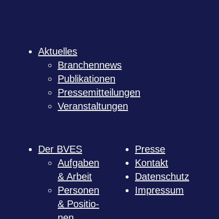
Aktu­el­les
Bran­chen­news
Publi­ka­tio­nen
Pres­se­mit­tei­lun­gen
Ver­an­stal­tun­gen
Der BVES
Presse
Auf­ga­ben
Kon­takt
& Arbeit
Daten­schutz
Per­so­nen
Impres­sum
& Posi­tio­
nen