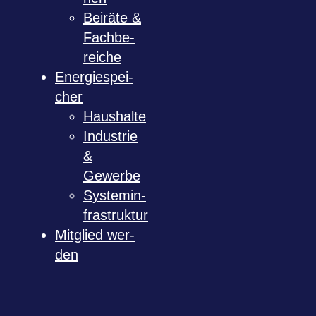
Bei­räte &
Fach­be­
rei­che
Ener­gie­spei­
cher
Haus­halte
Indus­trie
&
Gewerbe
Sys­tem­in­
fra­struk­tur
Mit­glied wer­
den