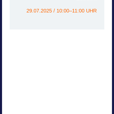
29.07.2025 / 10:00–11:00 UHR
Interne Ver­an­stal­tung
Diese Ver­an­stal­tung ist nur für BVES-
Mit­­glie­­der. Wenn Sie bereits Mit­glied
sind,
wen­den Sie sich bitte an die
Geschäfts­stelle
, um Infor­ma­tio­nen zur
Teil­nahme zu erhal­ten. Wenn Sie kein
Mit­glied sind, infor­mie­ren Sie sich hier
über die
BVES-Mit­­glie­d­­schaft
oder ent­
de­cken Sie unsere öffent­li­chen Ver­an­
stal­tun­gen.