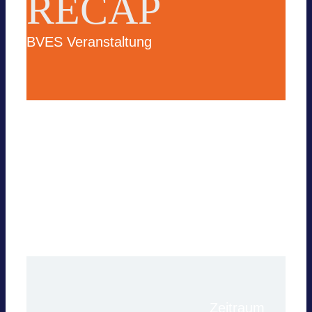
RECAP
BVES Ver­an­stal­tung
Für wei­tere Infor­ma­tio­nen über diese Sit­
zung kon­tak­tie­ren Sie bitte die Geschäfts­
stelle.
Zeit­raum