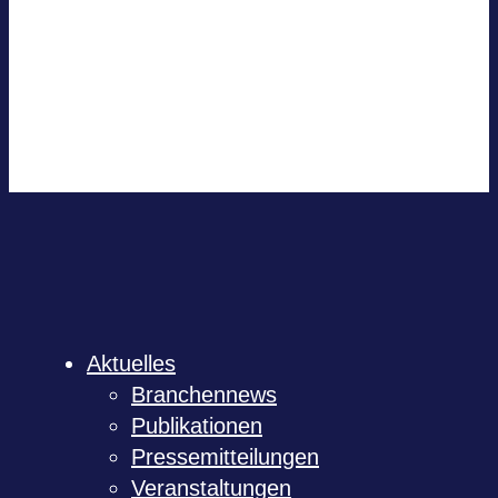
iCal­en­dar
Out­look 365
Out­look Live
.ics-Datei expor­tie­ren
Expor­tiere Out­look .ics Datei
Aktu­el­les
Bran­chen­news
Publi­ka­tio­nen
Pres­se­mit­tei­lun­gen
Ver­an­stal­tun­gen