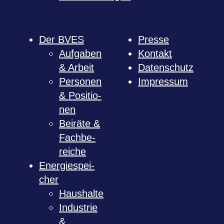
Der BVES
Presse
Auf­ga­ben
Kon­takt
& Arbeit
Daten­schutz
Per­so­nen
Impres­sum
& Posi­tio­
nen
Bei­räte &
Fach­be­
rei­che
Ener­gie­spei­
cher
Haus­halte
Indus­trie
&