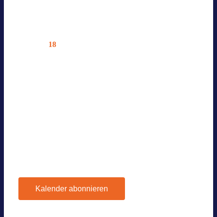
12. März @ 10:00
—
12:30
Online-Ver­an­stal­tung
18
Mi.
BVES AG MOBI­LI­TÄT
18. März @ 13:00
—
16:00
Event in Ber­lin — Nur für BVES-Mit­
glie­der
Vor­he­rige
Ver­an­stal­tun­gen
Heute
Nächste
Ver­an­stal­tun­gen
Kalender abonnieren
Google Kalen­der