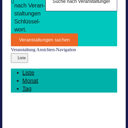
nach Ver­an­
stal­tun­gen
Schlüs­sel­
wort.
Veranstaltungen suchen
Ver­an­stal­tung Ansich­ten-Navi­ga­tion
Liste
Liste
Monat
Tag
Heute