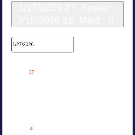
1/27/2026
27. Januar
-
3/18/2026
18. März
Datum wäh­len.
Januar 2026
27
Di.
BVES POLICY RECAP
27. Januar @ 10:00
—
11:00
Online – Nur für Mit­glie­der
Februar 2026
4
Mi.