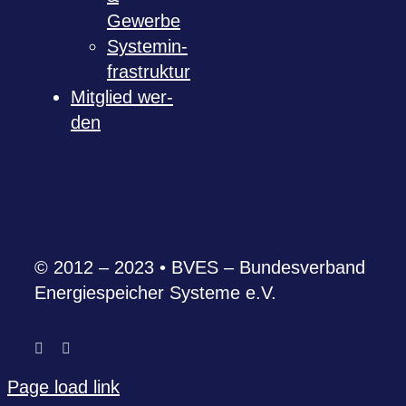
Gewerbe
Sys­tem­in­
fra­struk­tur
Mit­glied wer­
den
© 2012 – 2023 • BVES – Bun­des­ver­band
Ener­gie­spei­cher Sys­teme e.V.
Page load link