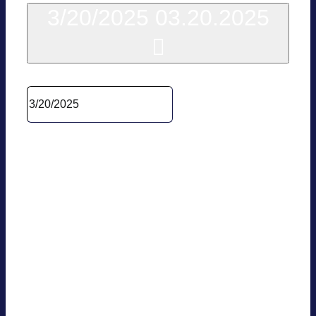
3/20/2025
03.20.2025
Datum wäh­len.
14:00
BVES AG Pump­
spei­cher
03.20.2025 @ 14:00
—
16:00