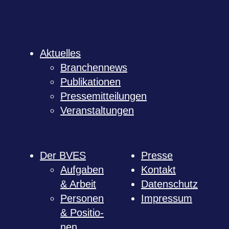
Aktu­el­les
Bran­chen­news
Publi­ka­tio­nen
Pres­se­mit­tei­lun­gen
Ver­an­stal­tun­gen
Der BVES
Presse
Auf­ga­ben
Kon­takt
& Arbeit
Daten­schutz
Per­so­nen
Impres­sum
& Posi­tio­
nen