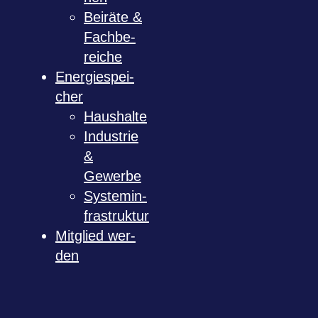
Bei­räte &
Fach­be­
rei­che
Ener­gie­spei­
cher
Haus­halte
Indus­trie
&
Gewerbe
Sys­tem­in­
fra­struk­tur
Mit­glied wer­
den