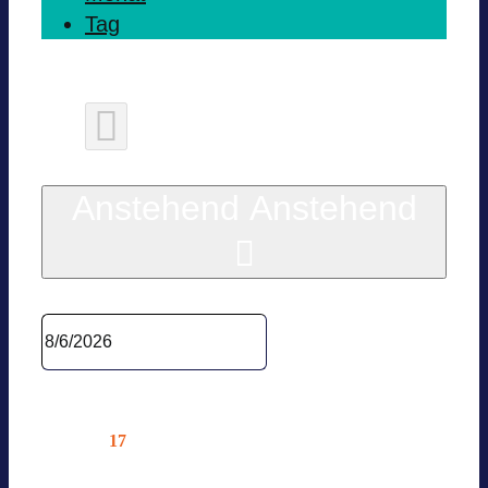
Tag
Heute
Anstehend
Anstehend
Datum wäh­len.
Sep­tem­ber 2026
17
Do.
BVES AG ENER­GIE­RECHT