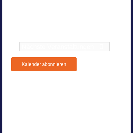
Event in Ber­lin — Nur für BVES-Mit­
glie­der
Vor­he­rige
Ver­an­stal­tun­gen
Heute
Nächste
Veranstaltungen
Kalender abonnieren
Google Kalen­der
iCal­en­dar
Out­look 365
Out­look Live
.ics-Datei expor­tie­ren
Expor­tiere Out­look .ics Datei