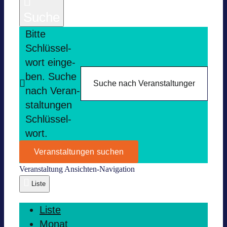
Suche
Bitte
Schlüs­sel­
wort ein­ge­
ben. Suche
nach Ver­an­
stal­tun­gen
Schlüs­sel­
wort.
Veranstaltungen suchen
Ver­an­stal­tung Ansich­ten-Navi­ga­tion
Liste
Liste
Monat