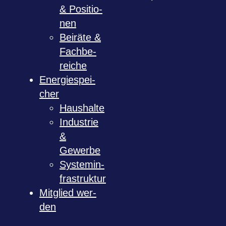
& Posi­tio­
nen
Bei­räte &
Fach­be­
rei­che
Ener­gie­spei­
cher
Haus­halte
Indus­trie
&
Gewerbe
Sys­tem­in­
fra­struk­tur
Mit­glied wer­
den