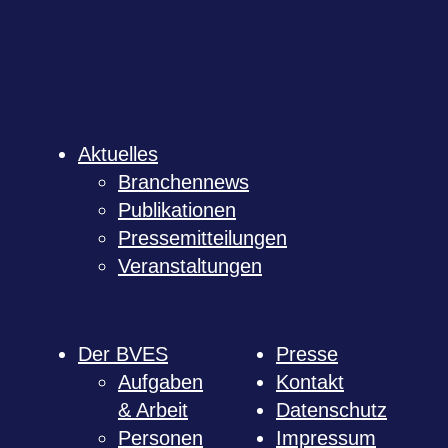
Aktu­el­les
Bran­chen­news
Publi­ka­tio­nen
Pres­se­mit­tei­lun­gen
Ver­an­stal­tun­gen
Der BVES
Presse
Auf­ga­ben
Kon­takt
& Arbeit
Daten­schutz
Per­so­nen
Impres­sum