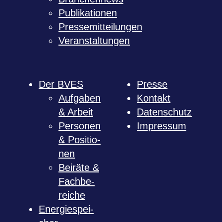
Publi­ka­tio­nen
Pres­se­mit­tei­lun­gen
Ver­an­stal­tun­gen
Der BVES
Presse
Auf­ga­ben
Kon­takt
& Arbeit
Daten­schutz
Per­so­nen
Impres­sum
& Posi­tio­
nen
Bei­räte &
Fach­be­
rei­che
Ener­gie­spei­