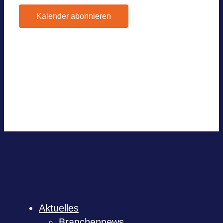
Kalender abonnieren
Google Kalen­der
iCal­en­dar
Out­look 365
Out­look Live
.ics-Datei expor­tie­ren
Expor­tiere Out­look .ics Datei
Aktu­el­les
Bran­chen­news