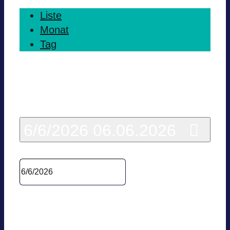
Liste
Monat
Tag
Heute
6/6/2026
06.06.2026
Datum wäh­len.
Vor­he­ri­ger Tag
Nächs­ter Tag