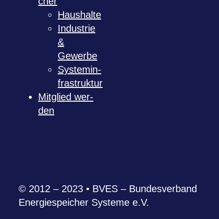
cher
Haus­halte
Indus­trie
&
Gewerbe
Sys­tem­in­
fra­struk­tur
Mit­glied wer­
den
© 2012 – 2023 • BVES – Bun­des­ver­band
Ener­gie­spei­cher Sys­teme e.V.