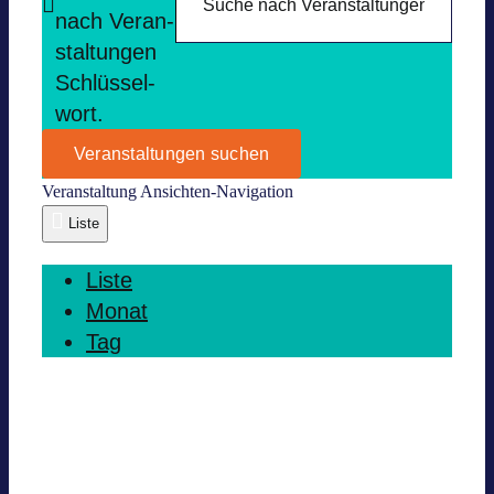
nach Ver­an­
stal­tun­gen
Schlüs­sel­
wort.
Veranstaltungen suchen
Ver­an­stal­tung Ansich­ten-Navi­ga­tion
Liste
Liste
Monat
Tag
Heute