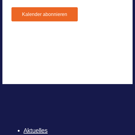
Kalender abonnieren
Google Kalen­der
iCal­en­dar
Out­look 365
Out­look Live
.ics-Datei expor­tie­ren
Expor­tiere Out­look .ics Datei
Aktu­el­les