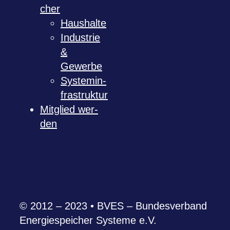
cher
Haus­halte
Indus­trie
&
Gewerbe
Sys­tem­in­
fra­struk­tur
Mit­glied wer­
den
© 2012 – 2023 • BVES – Bun­des­ver­band
Ener­gie­spei­cher Sys­teme e.V.