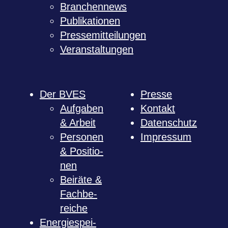
Bran­chen­news
Publi­ka­tio­nen
Pres­se­mit­tei­lun­gen
Ver­an­stal­tun­gen
Der BVES
Presse
Auf­ga­ben
Kon­takt
& Arbeit
Daten­schutz
Per­so­nen
Impres­sum
& Posi­tio­
nen
Bei­räte &
Fach­be­
rei­che
Ener­gie­spei­