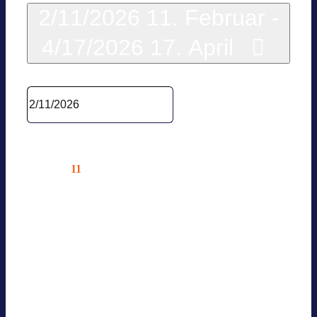
2/11/2026
11. Februar
-
4/17/2026
17. April
Datum wäh­len.
Februar 2026
11
Mi.
BVES UPDATE- UND AUS­
TAUSCH­TER­MIN: LÖSCH­WAS­
SER­RÜCK­HAL­TUNG BEI GROSS­B
AT­TE­RIE­SPEI­CHERN (AWSV)
11. Februar @ 10:00
—
12:00
Online – Nur für Mit­glie­der