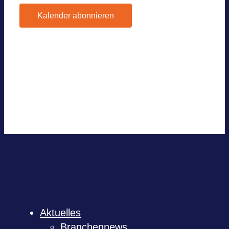
Kalender abonnieren
Google Kalen­der
iCal­en­dar
Out­look 365
Out­look Live
.ics-Datei expor­tie­ren
Expor­tiere Out­look .ics Datei
Aktu­el­les
Bran­chen­news