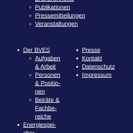
Publi­ka­tio­nen
Pres­se­mit­tei­lun­gen
Ver­an­stal­tun­gen
Der BVES
Presse
Auf­ga­ben
Kon­takt
& Arbeit
Daten­schutz
Per­so­nen
Impres­sum
& Posi­tio­
nen
Bei­räte &
Fach­be­
rei­che
Ener­gie­spei­