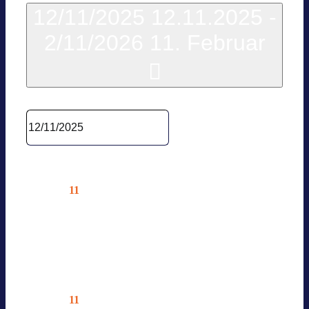
12/11/2025
12.11.2025
-
2/11/2026
11. Februar
Datum wäh­len.
Dezem­ber 2025
11
Do.
BVES AG GEBÄUDE
12.11.2025 @ 13:00
—
15:00
Online – Nur für Mit­glie­der
11
Do.