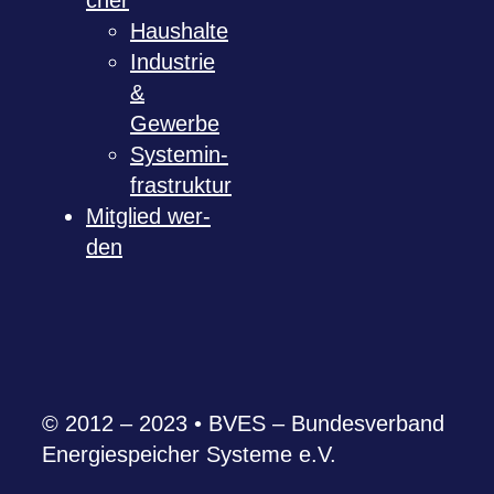
cher
Haus­halte
Indus­trie
&
Gewerbe
Sys­tem­in­
fra­struk­tur
Mit­glied wer­
den
© 2012 – 2023 • BVES – Bun­des­ver­band
Ener­gie­spei­cher Sys­teme e.V.