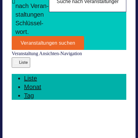
nach Ver­an­
stal­tun­gen
Schlüs­sel­
wort.
Veranstaltungen suchen
Ver­an­stal­tung Ansich­ten-Navi­ga­tion
Liste
Liste
Monat
Tag
Heute