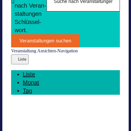
nach Ver­an­
stal­tun­gen
Schlüs­sel­
wort.
Veranstaltungen suchen
Ver­an­stal­tung Ansich­ten-Navi­ga­tion
Liste
Liste
Monat
Tag
Heute