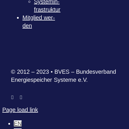
Sys­tem­in­
fra­struk­tur
Mit­glied wer­
den
© 2012 – 2023 • BVES – Bun­des­ver­band
Ener­gie­spei­cher Sys­teme e.V.
Page load link
EN