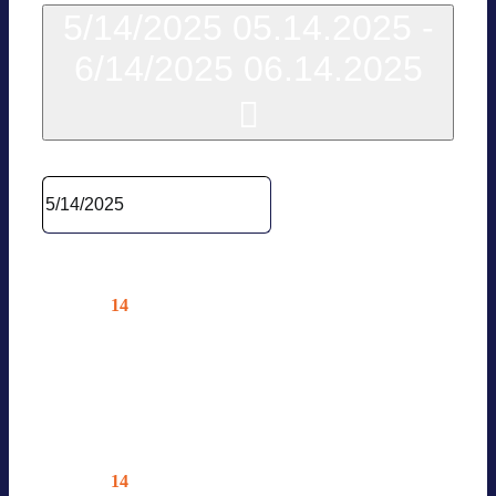
5/14/2025
05.14.2025
-
6/14/2025
06.14.2025
Datum wäh­len.
Mai 2025
14
Mi.
BVES AG GEBÄUDE
05.14.2025 @ 10:00
—
12:00
Online – Nur für Mit­glie­der
14
Mi.