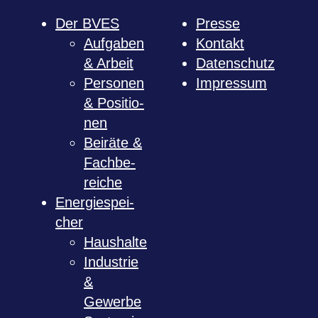
Der BVES
Presse
Auf­ga­ben
Kon­takt
& Arbeit
Daten­schutz
Per­so­nen
Impres­sum
& Posi­tio­
nen
Bei­räte &
Fach­be­
rei­che
Ener­gie­spei­
cher
Haus­halte
Indus­trie
&
Gewerbe