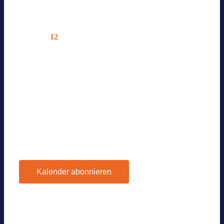
glie­der
12
Do.
BVES AG GEWER­BE­SPEI­CHER
06.12.2025 @ 9:30
—
12:00
Online – Nur für Mit­glie­der
Vor­he­rige
Ver­an­stal­tun­gen
Heute
Nächste
Ver­an­stal­tun­gen
Kalender abonnieren
Google Kalen­der
iCal­en­dar