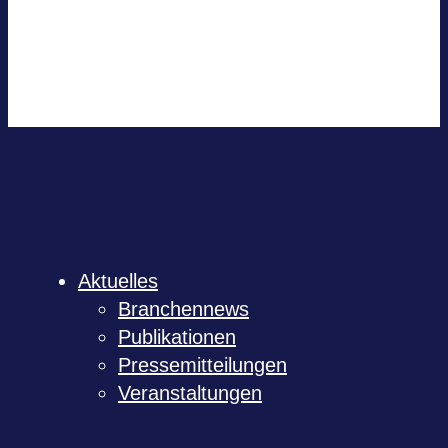
Out­look 365
Out­look Live
.ics-Datei expor­tie­ren
Expor­tiere Out­look .ics Datei
Aktu­el­les
Bran­chen­news
Publi­ka­tio­nen
Pres­se­mit­tei­lun­gen
Ver­an­stal­tun­gen