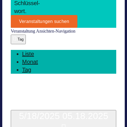
Schlüs­sel­
wort.
Veranstaltungen suchen
Ver­an­stal­tung Ansich­ten-Navi­ga­tion
Tag
Liste
Monat
Tag
Heute
5/18/2025
05.18.2025