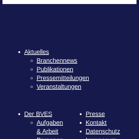
Aktu­el­les
Bran­chen­news
Publi­ka­tio­nen
Pres­se­mit­tei­lun­gen
Ver­an­stal­tun­gen
Der BVES
Presse
Auf­ga­ben
Kon­takt
& Arbeit
Daten­schutz