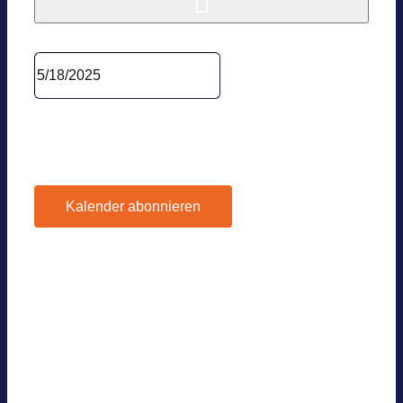
Datum wäh­len.
Vor­he­ri­ger Tag
Nächs­ter Tag
Kalender abonnieren
Google Kalen­der
iCal­en­dar
Out­look 365
Out­look Live
.ics-Datei expor­tie­ren
Expor­tiere Out­look .ics Datei