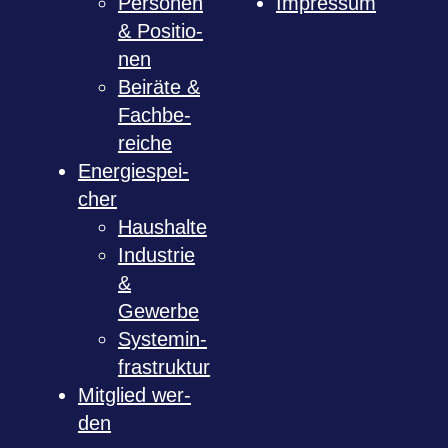
Per­so­nen
Impres­sum
& Posi­tio­
nen
Bei­räte &
Fach­be­
rei­che
Ener­gie­spei­
cher
Haus­halte
Indus­trie
&
Gewerbe
Sys­tem­in­
fra­struk­tur
Mit­glied wer­
den