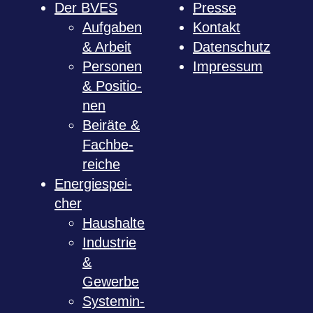
Der BVES
Presse
Auf­ga­ben
Kon­takt
& Arbeit
Daten­schutz
Per­so­nen
Impres­sum
& Posi­tio­
nen
Bei­räte &
Fach­be­
rei­che
Ener­gie­spei­
cher
Haus­halte
Indus­trie
&
Gewerbe
Sys­tem­in­