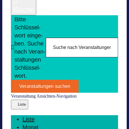
Suche
Bitte
Schlüs­sel­
wort ein­ge­
ben. Suche
nach Ver­an­
stal­tun­gen
Schlüs­sel­
wort.
Veranstaltungen suchen
Ver­an­stal­tung Ansich­ten-Navi­ga­tion
Liste
Liste
Monat