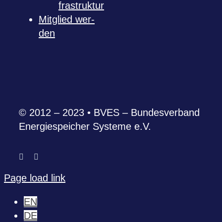
fra­struk­tur
Mit­glied wer­
den
© 2012 – 2023 • BVES – Bun­des­ver­band
Ener­gie­spei­cher Sys­teme e.V.
Page load link
EN
DE