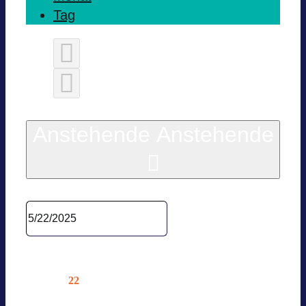
Tag
Heute
Anstehende
Anstehende
Datum wäh­len.
Okto­ber 2025
22
Mi.
BVES MIT­GLIE­DER­VER­SAMM­