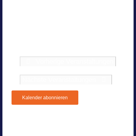
LUNG UND JAH­RES­TA­GUNG
2025
10.22.2025 @ 10:00
—
17:30
Event in Ber­lin — Nur für BVES-Mit­
glie­der
Vorherige
Veranstaltungen
Heute
Nächste
Veranstaltungen
Kalender abonnieren
Google Kalen­der
iCal­en­dar
Out­look 365