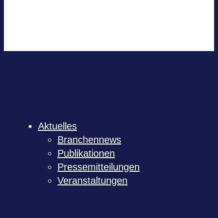
Out­look Live
.ics-Datei expor­tie­ren
Expor­tiere Out­look .ics Datei
Aktu­el­les
Bran­chen­news
Publi­ka­tio­nen
Pres­se­mit­tei­lun­gen
Ver­an­stal­tun­gen