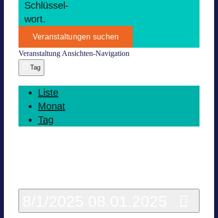
Schlüs­sel­
wort.
Veranstaltungen suchen
Ver­an­stal­tung Ansich­ten-Navi­ga­tion
Tag
Liste
Monat
Tag
Heute
8/1/2025
08.01.2025