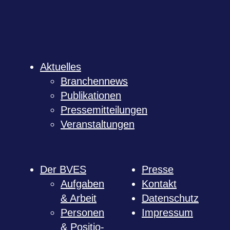
Aktu­el­les
Bran­chen­news
Publi­ka­tio­nen
Pres­se­mit­tei­lun­gen
Ver­an­stal­tun­gen
Der BVES
Presse
Auf­ga­ben
Kon­takt
& Arbeit
Daten­schutz
Per­so­nen
Impres­sum
& Posi­tio­