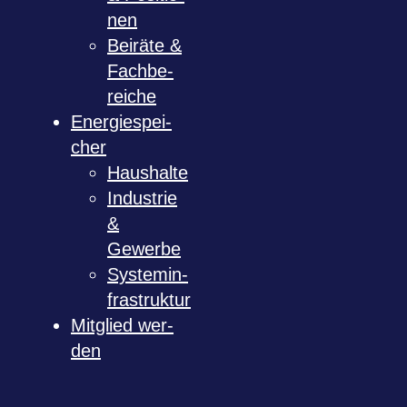
nen
Bei­räte &
Fach­be­
rei­che
Ener­gie­spei­
cher
Haus­halte
Indus­trie
&
Gewerbe
Sys­tem­in­
fra­struk­tur
Mit­glied wer­
den