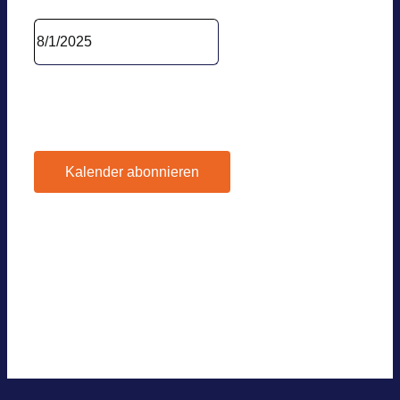
Datum wäh­len.
Vor­he­ri­ger Tag
Nächs­ter Tag
Kalender abonnieren
Google Kalen­der
iCal­en­dar
Out­look 365
Out­look Live
.ics-Datei expor­tie­ren
Expor­tiere Out­look .ics Datei