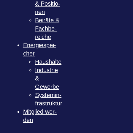
& Posi­tio­
nen
Bei­räte &
Fach­be­
rei­che
Ener­gie­spei­
cher
Haus­halte
Indus­trie
&
Gewerbe
Sys­tem­in­
fra­struk­tur
Mit­glied wer­
den