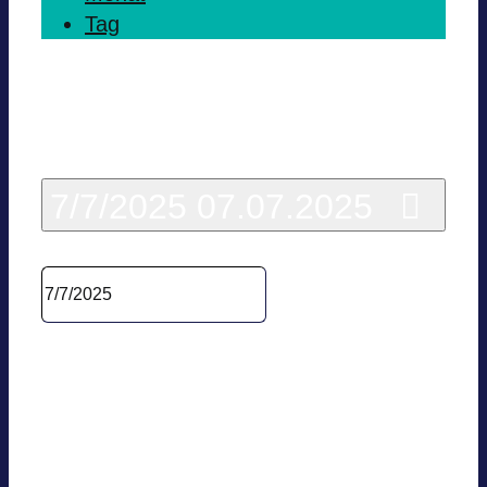
Tag
Heute
7/7/2025
07.07.2025
Datum wäh­len.
10:30
BVES Prä­si­di­ums­