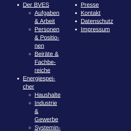
Der BVES
Presse
Auf­ga­ben
Kon­takt
& Arbeit
Daten­schutz
Per­so­nen
Impres­sum
& Posi­tio­
nen
Bei­räte &
Fach­be­
rei­che
Ener­gie­spei­
cher
Haus­halte
Indus­trie
&
Gewerbe
Sys­tem­in­