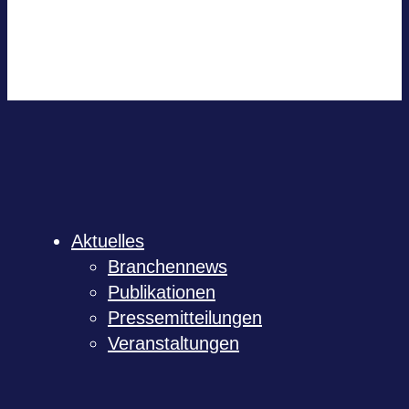
Out­look Live
.ics-Datei expor­tie­ren
Expor­tiere Out­look .ics Datei
Aktu­el­les
Bran­chen­news
Publi­ka­tio­nen
Pres­se­mit­tei­lun­gen
Ver­an­stal­tun­gen