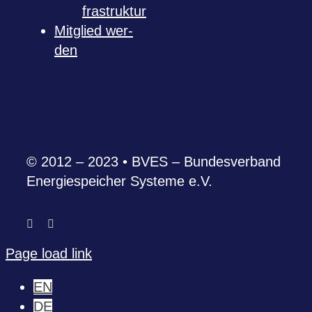
fra­struk­tur
Mit­glied wer­
den
© 2012 – 2023 • BVES – Bun­des­ver­band
Ener­gie­spei­cher Sys­teme e.V.
Page load link
EN
DE