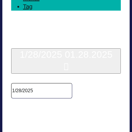
Tag
Heute
1/28/2025
01.28.2025
Datum wäh­len.
10:00
BVES Policy