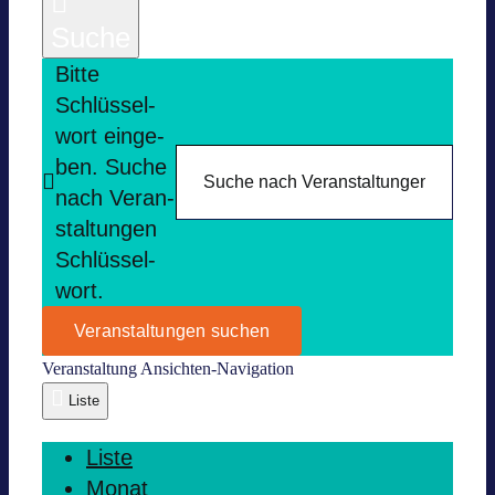
Suche
Bitte
Schlüs­sel­
wort ein­ge­
ben. Suche
nach Ver­an­
stal­tun­gen
Schlüs­sel­
wort.
Veranstaltungen suchen
Ver­an­stal­tung Ansich­ten-Navi­ga­tion
Liste
Liste
Monat