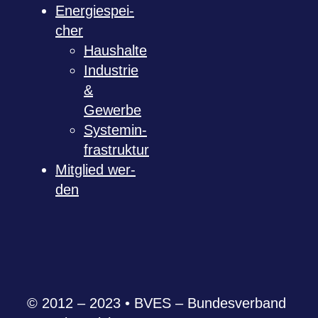
Ener­gie­spei­
cher
Haus­halte
Indus­trie
&
Gewerbe
Sys­tem­in­
fra­struk­tur
Mit­glied wer­
den
© 2012 – 2023 • BVES – Bun­des­ver­band