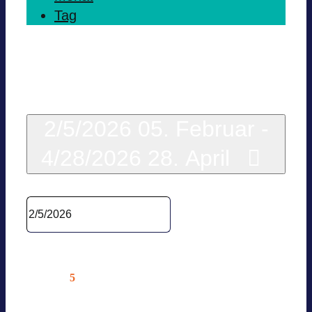
Tag
Heute
2/5/2026
05. Februar
-
4/28/2026
28. April
Datum wäh­len.
Februar 2026
5
Do.
BVES AG MOBI­LI­TÄT & LADE­