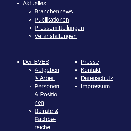
Aktu­el­les
Bran­chen­news
Publi­ka­tio­nen
Pres­se­mit­tei­lun­gen
Ver­an­stal­tun­gen
Der BVES
Presse
Auf­ga­ben
Kon­takt
& Arbeit
Daten­schutz
Per­so­nen
Impres­sum
& Posi­tio­
nen
Bei­räte &
Fach­be­
rei­che