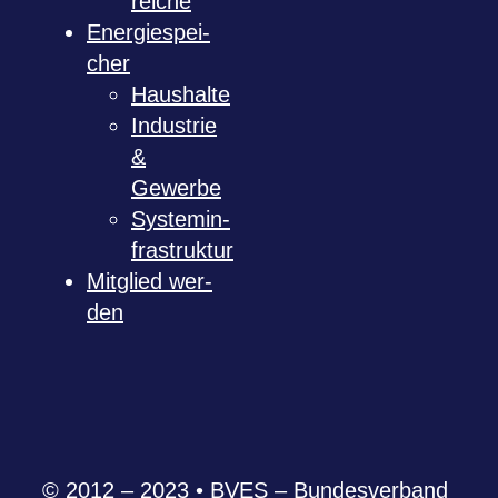
rei­che
Ener­gie­spei­
cher
Haus­halte
Indus­trie
&
Gewerbe
Sys­tem­in­
fra­struk­tur
Mit­glied wer­
den
© 2012 – 2023 • BVES – Bun­des­ver­band