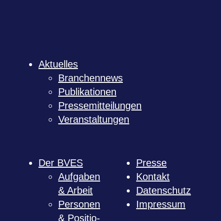
Aktu­el­les
Bran­chen­news
Publi­ka­tio­nen
Pres­se­mit­tei­lun­gen
Ver­an­stal­tun­gen
Der BVES
Presse
Auf­ga­ben
Kon­takt
& Arbeit
Daten­schutz
Per­so­nen
Impres­sum
& Posi­tio­