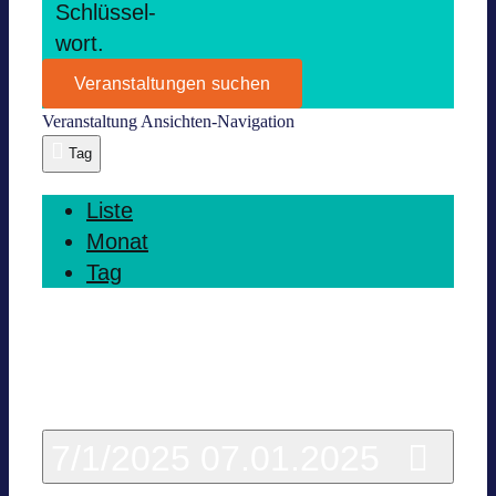
Schlüs­sel­
wort.
Veranstaltungen suchen
Ver­an­stal­tung Ansich­ten-Navi­ga­tion
Tag
Liste
Monat
Tag
Heute
7/1/2025
07.01.2025