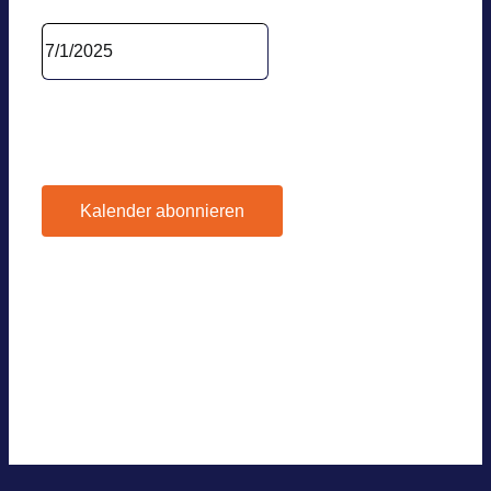
Datum wäh­len.
Vor­he­ri­ger Tag
Nächs­ter Tag
Kalender abonnieren
Google Kalen­der
iCal­en­dar
Out­look 365
Out­look Live
.ics-Datei expor­tie­ren
Expor­tiere Out­look .ics Datei