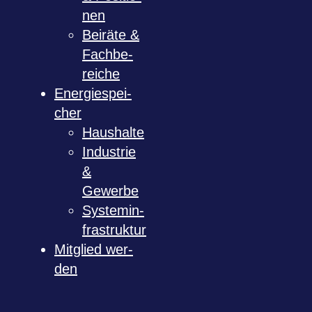
nen
Bei­räte &
Fach­be­
rei­che
Ener­gie­spei­
cher
Haus­halte
Indus­trie
&
Gewerbe
Sys­tem­in­
fra­struk­tur
Mit­glied wer­
den