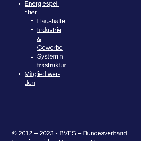
Ener­gie­spei­
cher
Haus­halte
Indus­trie
&
Gewerbe
Sys­tem­in­
fra­struk­tur
Mit­glied wer­
den
© 2012 – 2023 • BVES – Bun­des­ver­band