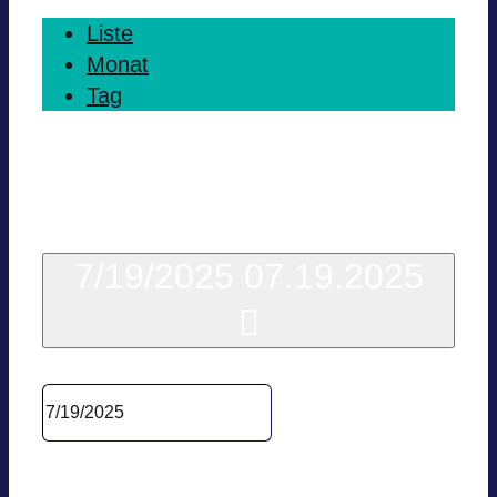
Liste
Monat
Tag
Heute
7/19/2025
07.19.2025
Datum wäh­len.
Vor­he­ri­ger Tag