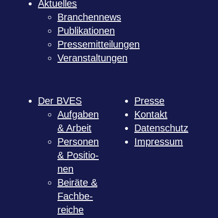
Aktu­el­les
Bran­chen­news
Publi­ka­tio­nen
Pres­se­mit­tei­lun­gen
Ver­an­stal­tun­gen
Der BVES
Presse
Auf­ga­ben
Kon­takt
& Arbeit
Daten­schutz
Per­so­nen
Impres­sum
& Posi­tio­
nen
Bei­räte &
Fach­be­
rei­che