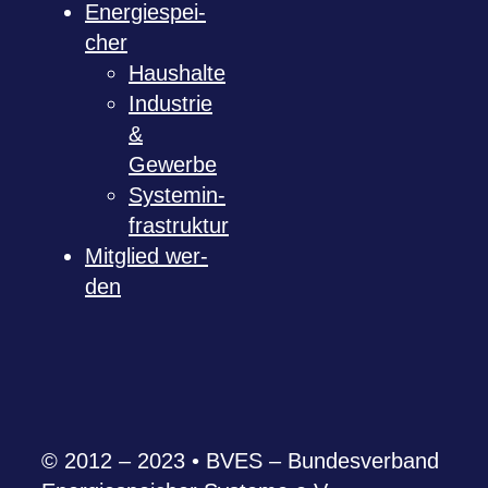
Ener­gie­spei­
cher
Haus­halte
Indus­trie
&
Gewerbe
Sys­tem­in­
fra­struk­tur
Mit­glied wer­
den
© 2012 – 2023 • BVES – Bun­des­ver­band