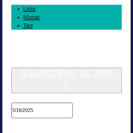
Liste
Monat
Tag
Heute
5/16/2025
05.16.2025
Datum wäh­len.
Vor­he­ri­ger Tag