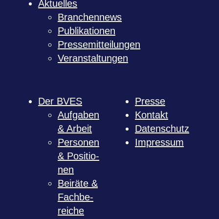
Aktu­el­les
Bran­chen­news
Publi­ka­tio­nen
Pres­se­mit­tei­lun­gen
Ver­an­stal­tun­gen
Der BVES
Presse
Auf­ga­ben
Kon­takt
& Arbeit
Daten­schutz
Per­so­nen
Impres­sum
& Posi­tio­
nen
Bei­räte &
Fach­be­
rei­che